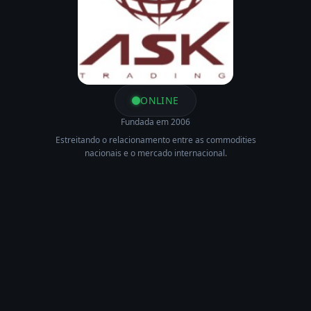
ONLINE
Fundada em 2006
Estreitando o relacionamento entre as commodities
nacionais e o mercado internacional.